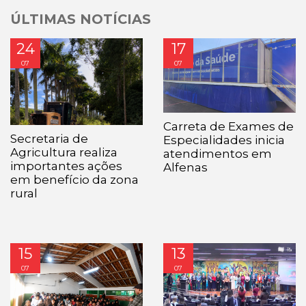
ÚLTIMAS NOTÍCIAS
24
17
07
07
Carreta de Exames de
Secretaria de
Especialidades inicia
Agricultura realiza
atendimentos em
importantes ações
Alfenas
em benefício da zona
rural
15
13
07
07