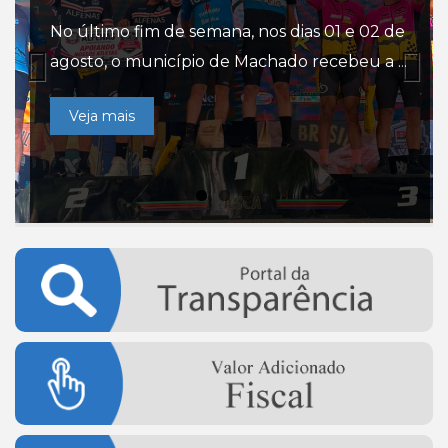
No último fim de semana, nos dias 01 e 02 de
A Prefeitura de Alfenas, por meio da
O esporte será o grande destaque deste
agosto, o município de Machado recebeu a ...
Secretaria Municipal de Agricultura e
domingo (2), em Alfenas. A Prefeitura de
Desenvolvimento Rural, re...
Alfenas, por ...
Veja mais
Veja mais
Veja mais